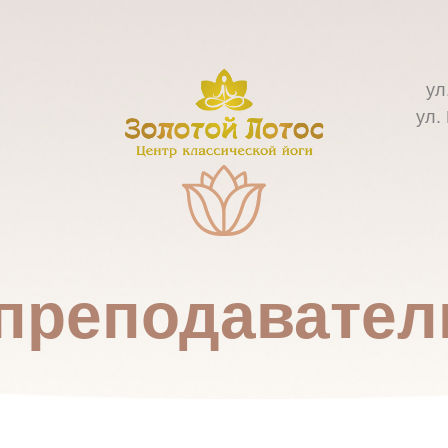
ул
ул.
преподавател