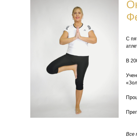
О
Ф
С пя
атле
В 20
Учен
«Зол
Прош
Преп
Все 